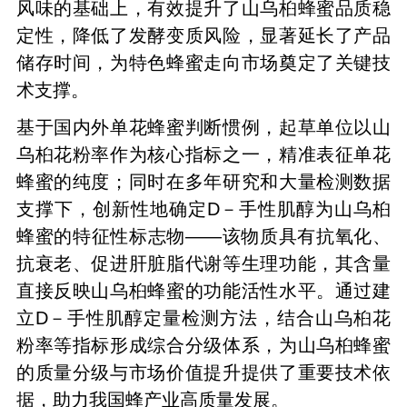
风味的基础上，有效提升了山乌桕蜂蜜品质稳
定性，降低了发酵变质风险，显著延长了产品
储存时间，为特色蜂蜜走向市场奠定了关键技
术支撑。
基于国内外单花蜂蜜判断惯例，起草单位以山
乌桕花粉率作为核心指标之一，精准表征单花
蜂蜜的纯度；同时在多年研究和大量检测数据
支撑下，创新性地确定D－手性肌醇为山乌桕
蜂蜜的特征性标志物——该物质具有抗氧化、
抗衰老、促进肝脏脂代谢等生理功能，其含量
直接反映山乌桕蜂蜜的功能活性水平。通过建
立D－手性肌醇定量检测方法，结合山乌桕花
粉率等指标形成综合分级体系，为山乌桕蜂蜜
的质量分级与市场价值提升提供了重要技术依
据，助力我国蜂产业高质量发展。