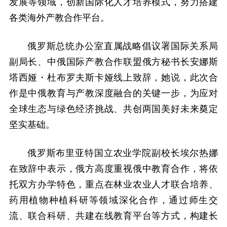
发展等领域，创新国际化人才培养模式，努力搭建
各类海外产教合作平台。
俄罗斯总统办公室直属战略倡议署国际关系局
副局长、中俄国际产教合作联盟俄方秘书长安娜斯
塔西娅・杜布罗夫斯卡娅线上致辞，她说，此次合
作是中俄教育与产教深度融合的关键一步，为应对
全球生态与绿色经济挑战、共创两国美好未来奠定
坚实基础。
俄罗斯布里亚特国立农业学院副校长埃尔热娜
在致辞中表示，俄方高度重视俄中教育合作，将依
托双方办学特色，重点在林业农业人才联合培养、
药用植物种植科研等领域深化合作，通过师生交
流、联合科研、共建在线教育平台等方式，构建长